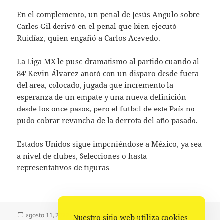
En el complemento, un penal de Jesús Angulo sobre
Carles Gil derivó en el penal que bien ejecutó
Ruidíaz, quien engañó a Carlos Acevedo.
La Liga MX le puso dramatismo al partido cuando al
84′ Kevin Álvarez anotó con un disparo desde fuera
del área, colocado, jugada que incrementó la
esperanza de un empate y una nueva definición
desde los once pasos, pero el futbol de este País no
pudo cobrar revancha de la derrota del año pasado.
Estados Unidos sigue imponiéndose a México, ya sea
a nivel de clubes, Selecciones o hasta
representativos de figuras.
Publicado
Autor
Categorías
agosto 11, 2022
Fuente
Deportes
Nuestro sitio web utiliza cookies