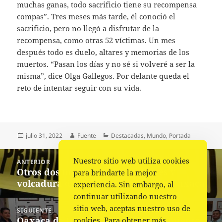
muchas ganas, todo sacrificio tiene su recompensa
compas”. Tres meses más tarde, él conoció el
sacrificio, pero no llegó a disfrutar de la
recompensa, como otras 52 víctimas. Un mes
después todo es duelo, altares y memorias de los
muertos. “Pasan los días y no sé si volveré a ser la
misma”, dice Olga Gallegos. Por delante queda el
reto de intentar seguir con su vida.
Publicado
Autor
Categorías
julio 31, 2022
Fuente
Destacadas
,
Mundo
,
Portada
el
Navegación
Nuestro sitio web utiliza cookies
ANTERIOR
de
Otros dos muertos por accidentes y
Entrada
para brindarte la mejor
entradas
volcadura de autobús turístico en Oaxaca
anterior:
experiencia. Sin embargo, al
continuar utilizando nuestro
sitio web, aceptas nuestro uso de
SIGUIENTE
Oaxaca de Juárez firma Hermanamiento
cookies. Para obtener más
Siguiente