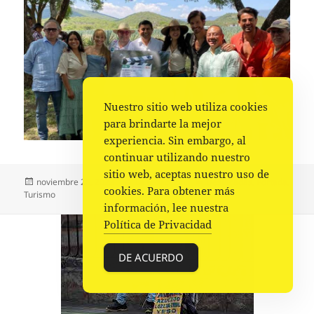
Nuestro sitio web utiliza cookies
para brindarte la mejor
experiencia. Sin embargo, al
continuar utilizando nuestro
sitio web, aceptas nuestro uso de
Publicado
Autor
Categorías
noviembre 26, 2023
La redacción
Destacadas
,
Portada
,
cookies. Para obtener más
el
Turismo
información, lee nuestra
Política de Privacidad
DE ACUERDO