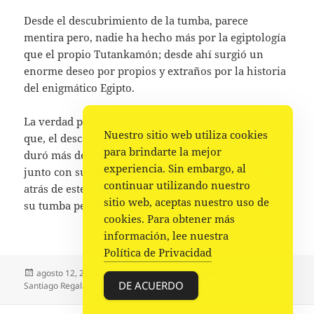
Desde el descubrimiento de la tumba, parece
mentira pero, nadie ha hecho más por la egiptología
que el propio Tutankamón; desde ahí surgió un
enorme deseo por propios y extraños por la historia
del enigmático Egipto.
La verdad por sobre muchas cuestiones estriba en
Nuestro sitio web utiliza cookies
que, el descanso eterno que el Rey Tut deseaba le
para brindarte la mejor
duró más de tres mil años; desde que fue enterrado
experiencia. Sin embargo, al
junto con sus tesoros, hasta exactamente un siglo
continuar utilizando nuestro
atrás de este 2022, cuando Howard Carter encontró
sitio web, aceptas nuestro uso de
su tumba perdida y sellada en el Valle de los Reyes
cookies. Para obtener más
información, lee nuestra
Política de Privacidad
Publicado
Autor
Categorías
agosto 12, 2022
Octavio Santiago Regalado
Octavio
DE ACUERDO
el
Santiago Regalado