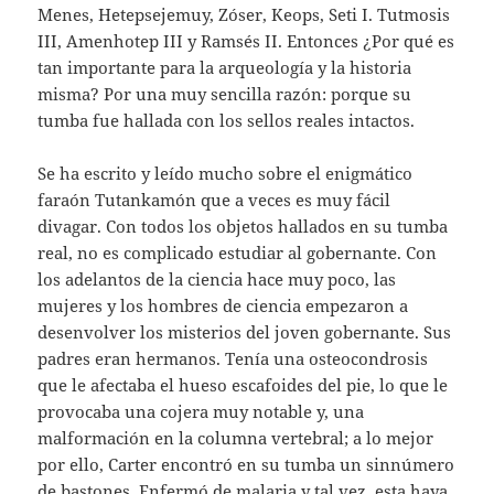
Menes, Hetepsejemuy, Zóser, Keops, Seti I. Tutmosis
III, Amenhotep III y Ramsés II. Entonces ¿Por qué es
tan importante para la arqueología y la historia
misma? Por una muy sencilla razón: porque su
tumba fue hallada con los sellos reales intactos.
Se ha escrito y leído mucho sobre el enigmático
faraón Tutankamón que a veces es muy fácil
divagar. Con todos los objetos hallados en su tumba
real, no es complicado estudiar al gobernante. Con
los adelantos de la ciencia hace muy poco, las
mujeres y los hombres de ciencia empezaron a
desenvolver los misterios del joven gobernante. Sus
padres eran hermanos. Tenía una osteocondrosis
que le afectaba el hueso escafoides del pie, lo que le
provocaba una cojera muy notable y, una
malformación en la columna vertebral; a lo mejor
por ello, Carter encontró en su tumba un sinnúmero
de bastones. Enfermó de malaria y tal vez, esta haya