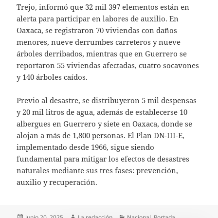
Trejo, informó que 32 mil 397 elementos están en
alerta para participar en labores de auxilio. En
Oaxaca, se registraron 70 viviendas con daños
menores, nueve derrumbes carreteros y nueve
árboles derribados, mientras que en Guerrero se
reportaron 55 viviendas afectadas, cuatro socavones
y 140 árboles caídos.
Previo al desastre, se distribuyeron 5 mil despensas
y 20 mil litros de agua, además de establecerse 10
albergues en Guerrero y siete en Oaxaca, donde se
alojan a más de 1,800 personas. El Plan DN-III-E,
implementado desde 1966, sigue siendo
fundamental para mitigar los efectos de desastres
naturales mediante sus tres fases: prevención,
auxilio y recuperación.
Publicado
Autor
Categorías
junio 20, 2025
La redacción
Nacional
,
Portada