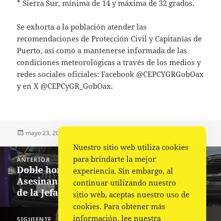
* Sierra Sur, mínima de 14 y máxima de 32 grados.
Se exhorta a la población atender las
recomendaciones de Protección Civil y Capitanías de
Puerto, así como a mantenerse informada de las
condiciones meteorológicas a través de los medios y
redes sociales oficiales: Facebook @CEPCYGRGobOax
y en X @CEPCyGR_GobOax.
Publicado
Autor
Categorías
mayo 23, 2025
Comunicado
Portada
el
Nuestro sitio web utiliza cookies
Navegación
para brindarte la mejor
ANTERIOR
de
Doble homicidio en calzada de Tlalpan:
Entrada
experiencia. Sin embargo, al
entradas
Asesinan a Secretaria Particular y Asesor
anterior:
continuar utilizando nuestro
de la Jefa de Gobierno
sitio web, aceptas nuestro uso de
cookies. Para obtener más
información, lee nuestra
SIGUIENTE