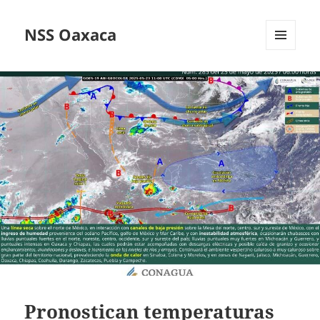
NSS Oaxaca
MENÚ
Y
WIDGETS
Pronostican temperaturas