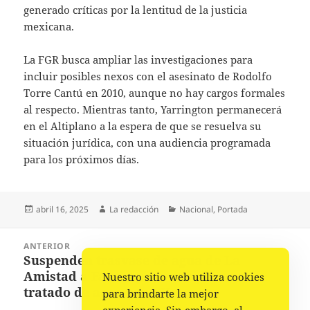
generado críticas por la lentitud de la justicia
mexicana.
La FGR busca ampliar las investigaciones para
incluir posibles nexos con el asesinato de Rodolfo
Torre Cantú en 2010, aunque no hay cargos formales
al respecto. Mientras tanto, Yarrington permanecerá
en el Altiplano a la espera de que se resuelva su
situación jurídica, con una audiencia programada
para los próximos días.
Publicado
Autor
Categorías
abril 16, 2025
La redacción
Nacional
,
Portada
el
Navegación
ANTERIOR
de
Suspenden trasvase de agua de La
Entrada
entradas
Amistad a Falcón para cumplir con
Nuestro sitio web utiliza cookies
anterior:
tratado de agua con EU
para brindarte la mejor