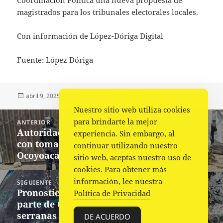
magistrados para los tribunales electorales locales.
Con información de López-Dóriga Digital
Fuente: López Dóriga
Publicado
Autor
Categorías
abril 9, 2025
Comunicado
Portada
el
Nuestro sitio web utiliza cookies
Navegación
para brindarte la mejor
ANTERIOR
de
Autoridades aseguran siete inmuebles
Entrada
experiencia. Sin embargo, al
entradas
con tomas clandestinas de agua en
anterior:
continuar utilizando nuestro
Ocoyoacac
sitio web, aceptas nuestro uso de
cookies. Para obtener más
información, lee nuestra
SIGUIENTE
Pronostican ambiente fresco en gran
Siguiente
Política de Privacidad
parte de Oaxaca y nieblas en zonas
entrada:
serranas
DE ACUERDO