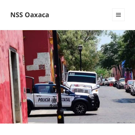
NSS Oaxaca
MENÚ
Y
WIDGETS