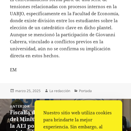
tensiones relacionadas con procesos internos en la
UABJO, específicamente en la Facultad de Economía,
donde existe división entre los estudiantes sobre la
elección de un catedrático clave en dicho plantel.
Aunque se mencionó la participación de Giovanni
Cabrera, vinculado a conflictos previos en la
universidad, aún no se confirma su implicación
directa en estos hechos.
EM
Publicado
Autor
Categorías
marzo 25, 2025
La redacción
Portada
el
Navegación
ANTERIOR
de
Fiscalía de Oaxaca aprehende a Agente
Entrada
Nuestro sitio web utiliza cookies
entradas
del Ministerio Público y comandante de
anterior:
para brindarte la mejor
la AEI por desaparición de personas
experiencia. Sin embargo, al