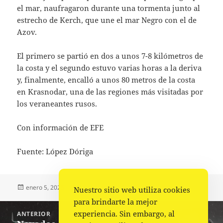
el mar, naufragaron durante una tormenta junto al
estrecho de Kerch, que une el mar Negro con el de
Azov.
El primero se partió en dos a unos 7-8 kilómetros de
la costa y el segundo estuvo varias horas a la deriva
y, finalmente, encalló a unos 80 metros de la costa
en Krasnodar, una de las regiones más visitadas por
los veraneantes rusos.
Con información de EFE
Fuente: López Dóriga
Publicado
Autor
Categorías
enero 5, 2025
La redacción
Mundo
,
Portada
Nuestro sitio web utiliza cookies
el
para brindarte la mejor
Navegación
experiencia. Sin embargo, al
ANTERIOR
de