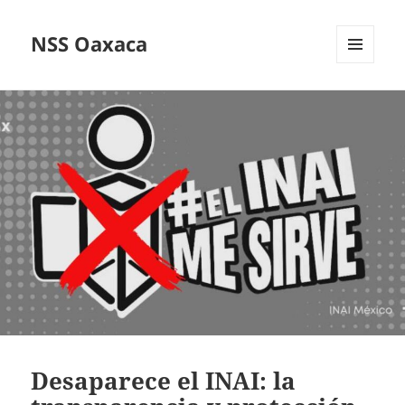
NSS Oaxaca
MENÚ
Y
WIDGETS
Desaparece el INAI: la