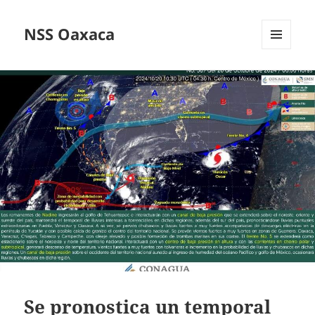
NSS Oaxaca
MENÚ
Y
WIDGETS
Se pronostica un temporal