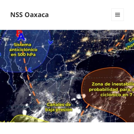
NSS Oaxaca
MENÚ
Y
WIDGETS