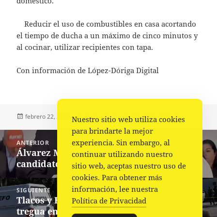
doméstico.
Reducir el uso de combustibles en casa acortando
el tiempo de ducha a un máximo de cinco minutos y
al cocinar, utilizar recipientes con tapa.
Con información de López-Dóriga Digital
Publicado
Autor
Categorías
febrero 22, 2024
Comunicado
Nacional
,
Portada
Nuestro sitio web utiliza cookies
el
para brindarte la mejor
Navegación
experiencia. Sin embargo, al
ANTERIOR
de
Álvarez Máynez se registra como
Entrada
continuar utilizando nuestro
entradas
candidato presidencial ante el INE
anterior:
sitio web, aceptas nuestro uso de
cookies. Para obtener más
información, lee nuestra
SIGUIENTE
Tlacos y Familia Michoacana pactan una
Siguiente
Política de Privacidad
tregua en Guerrero, confirma el padre
entrada: