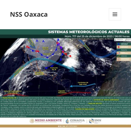
NSS Oaxaca
MENÚ
Y
WIDGETS