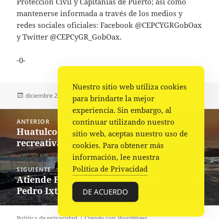
Protección Civil y Capitanías de Puerto; así como
mantenerse informada a través de los medios y
redes sociales oficiales: Facebook @CEPCYGRGobOax
y Twitter @CEPCyGR_GobOax.
-0-
Nuestro sitio web utiliza cookies
Publicado
Autor
Categorías
diciembre 25, 2023
La redacción
Estado
,
Portada
para brindarte la mejor
el
experiencia. Sin embargo, al
Navegación
continuar utilizando nuestro
ANTERIOR
de
Huatulco y algunas de las actividades
Entrada
sitio web, aceptas nuestro uso de
entradas
recreativas
anterior:
cookies. Para obtener más
información, lee nuestra
Política de Privacidad
SIGUIENTE
Atiende Protección Civil incendios en San
Siguiente
Pedro Ixtlahuaca
entrada:
DE ACUERDO
Política de privacidad
Creado con WordPress