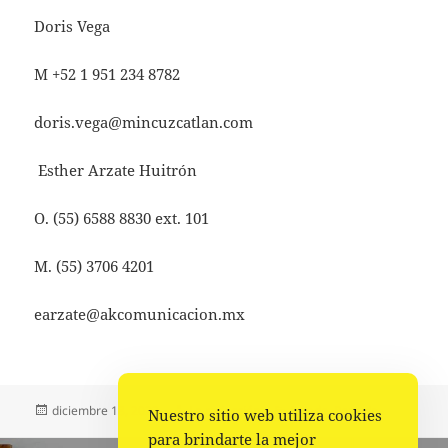
Doris Vega
M +52 1 951 234 8782
doris.vega@mincuzcatlan.com
Esther Arzate Huitrón
O. (55) 6588 8830 ext. 101
M. (55) 3706 4201
earzate@akcomunicacion.mx
Publicado
Autor
Categorías
diciembre 18, 2023
La redacción
Estado
,
Portada
Nuestro sitio web utiliza cookies
el
para brindarte la mejor