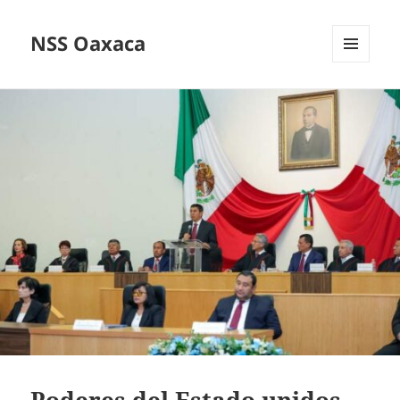
NSS Oaxaca
MENÚ
Y
WIDGETS