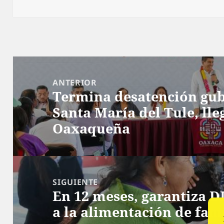
el
Navegación
de
ANTERIOR
Termina desatención gu
entradas
Entrada
Santa María del Tule, ll
anterior:
Oaxaqueña
SIGUIENTE
En 12 meses, garantiza DI
Siguiente
a la alimentación de fam
entrada: