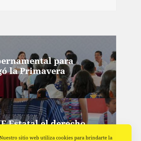
bernamental para
egó la Primavera
F Estatal el derecho
ilias oaxaqueñas
Nuestro sitio web utiliza cookies para brindarte la