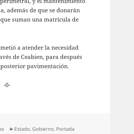
perimetral, y el mantenimiento
za, además de que se donarán
 que suman una matrícula de
metió a atender la necesidad
ravés de Ceabien, para después
 posterior pavimentación.
-
Categorías
no
Estado
,
Gobierno
,
Portada