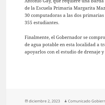
Antonio Gay, que requiere una barda 
de la Escuela Primaria Margarita Ma
30 computadoras a las dos primarias
355 estudiantes.
Finalmente, el Gobernador se compro
de agua potable en esta localidad a t
apoyarlos con el estudio de drenaje y
-0
Publicado
Autor
diciembre 2, 2023
Comunicado Gobier