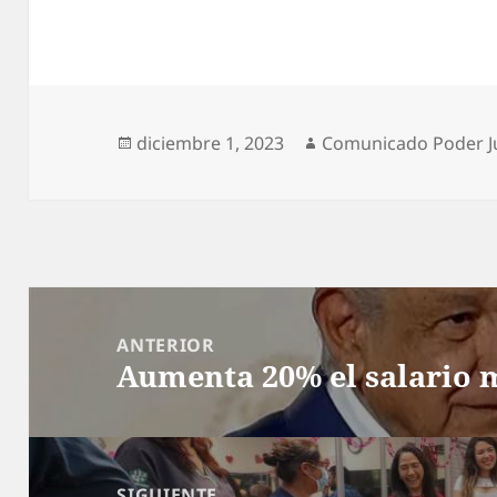
Publicado
Autor
diciembre 1, 2023
Comunicado Poder Ju
el
Navegación
de
ANTERIOR
Aumenta 20% el salario
entradas
Entrada
anterior:
SIGUIENTE