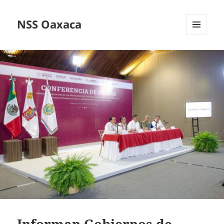
NSS Oaxaca
MENÚ
Y
WIDGETS