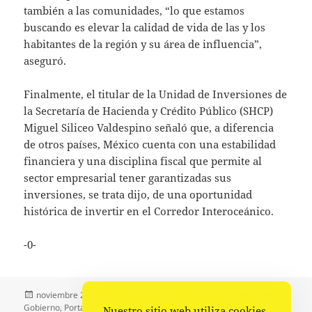
también a las comunidades, “lo que estamos
buscando es elevar la calidad de vida de las y los
habitantes de la región y su área de influencia”,
aseguró.
Finalmente, el titular de la Unidad de Inversiones de
la Secretaría de Hacienda y Crédito Público (SHCP)
Miguel Siliceo Valdespino señaló que, a diferencia
de otros países, México cuenta con una estabilidad
financiera y una disciplina fiscal que permite al
sector empresarial tener garantizadas sus
inversiones, se trata dijo, de una oportunidad
histórica de invertir en el Corredor Interoceánico.
-0-
Publicado
Autor
Categorías
noviembre 28, 2023
La redacción
Destacadas
,
Estado
,
el
Gobierno
,
Portada
Nuestro sitio web utiliza cookies