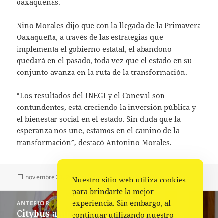
oaxaqueñas.
Nino Morales dijo que con la llegada de la Primavera
Oaxaqueña, a través de las estrategias que
implementa el gobierno estatal, el abandono
quedará en el pasado, toda vez que el estado en su
conjunto avanza en la ruta de la transformación.
“Los resultados del INEGI y el Coneval son
contundentes, está creciendo la inversión pública y
el bienestar social en el estado. Sin duda que la
esperanza nos une, estamos en el camino de la
transformación”, destacó Antonino Morales.
Publicado
Autor
Categorías
noviembre 21, 2023
La redacción
Política
Nuestro sitio web utiliza cookies
el
para brindarte la mejor
Navegación
experiencia. Sin embargo, al
ANTERIOR
de
Citybus ampliará número de paradas,
Entrada
continuar utilizando nuestro