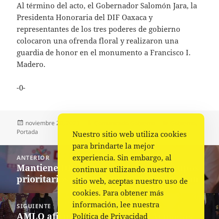
Al término del acto, el Gobernador Salomón Jara, la
Presidenta Honoraria del DIF Oaxaca y
representantes de los tres poderes de gobierno
colocaron una ofrenda floral y realizaron una
guardia de honor en el monumento a Francisco I.
Madero.
-0-
Publicado
Autor
Categorías
noviembre 20, 2023
Comunicado Gobierno
Gobierno
,
el
Portada
Nuestro sitio web utiliza cookies
para brindarte la mejor
Navegación
experiencia. Sin embargo, al
ANTERIOR
de
Mantiene DIF Oaxaca atención de grupos
Entrada
continuar utilizando nuestro
entradas
prioritarios de la Cuenca del Papaloapan
anterior:
sitio web, aceptas nuestro uso de
cookies. Para obtener más
información, lee nuestra
SIGUIENTE
AMLO afirma que las Fuerzas Armadas
Siguiente
Política de Privacidad