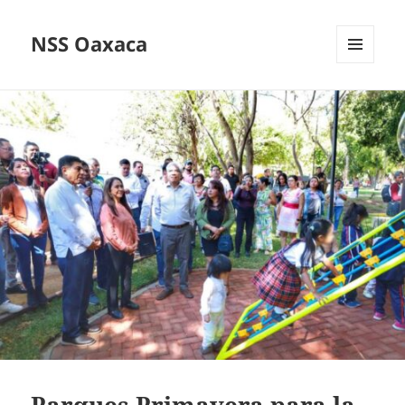
NSS Oaxaca
MENÚ
Y
WIDGETS