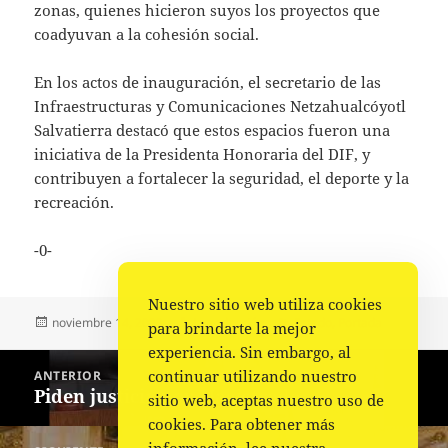
zonas, quienes hicieron suyos los proyectos que
coadyuvan a la cohesión social.
En los actos de inauguración, el secretario de las
Infraestructuras y Comunicaciones Netzahualcóyotl
Salvatierra destacó que estos espacios fueron una
iniciativa de la Presidenta Honoraria del DIF, y
contribuyen a fortalecer la seguridad, el deporte y la
recreación.
-0-
Nuestro sitio web utiliza cookies
Publicado
Autor
Categorías
noviembre 14, 2023
La redacción
Estado
,
Portada
para brindarte la mejor
el
experiencia. Sin embargo, al
Navegación
continuar utilizando nuestro
ANTERIOR
de
Piden justicia por Magistrade
Entrada
sitio web, aceptas nuestro uso de
entradas
anterior:
cookies. Para obtener más