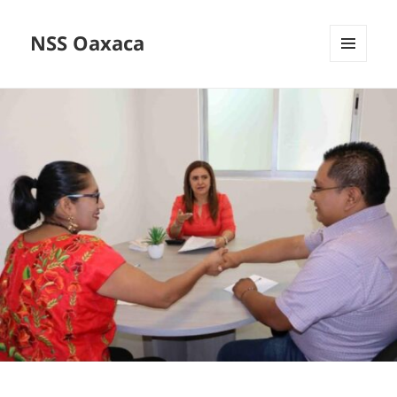
NSS Oaxaca
MENÚ
Y
WIDGETS