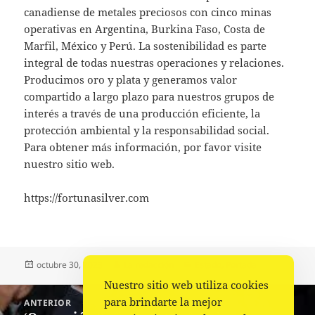
canadiense de metales preciosos con cinco minas
operativas en Argentina, Burkina Faso, Costa de
Marfil, México y Perú. La sostenibilidad es parte
integral de todas nuestras operaciones y relaciones.
Producimos oro y plata y generamos valor
compartido a largo plazo para nuestros grupos de
interés a través de una producción eficiente, la
protección ambiental y la responsabilidad social.
Para obtener más información, por favor visite
nuestro sitio web.
https://fortunasilver.com
Publicado
Autor
Categorías
octubre 30, 2023
La redacción
Estado
,
Portada
el
Nuestro sitio web utiliza cookies
Navegación
para brindarte la mejor
ANTERIOR
de