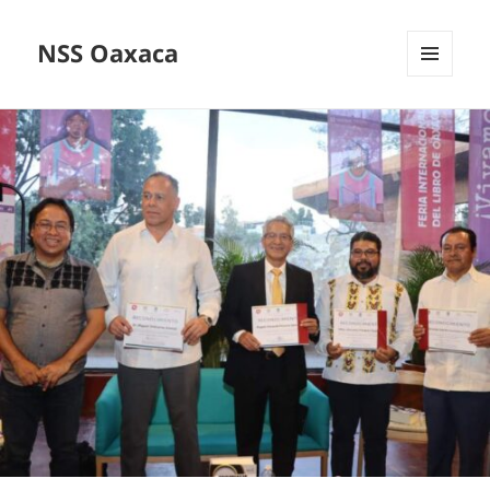
NSS Oaxaca
MENÚ
Y
WIDGETS