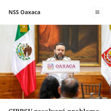
NSS Oaxaca
MENÚ
Y
WIDGETS