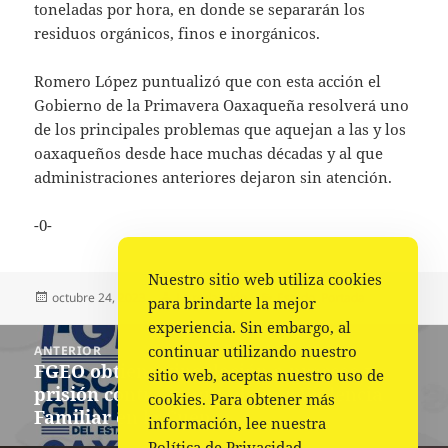
toneladas por hora, en donde se separarán los
residuos orgánicos, finos e inorgánicos.
Romero López puntualizó que con esta acción el
Gobierno de la Primavera Oaxaqueña resolverá uno
de los principales problemas que aquejan a las y los
oaxaqueños desde hace muchas décadas y al que
administraciones anteriores dejaron sin atención.
-0-
Nuestro sitio web utiliza cookies
Publicado
Autor
Categorías
octubre 24, 2023
La redacción
Estado
,
Portada
para brindarte la mejor
el
experiencia. Sin embargo, al
Navegación
continuar utilizando nuestro
ANTERIOR
de
FGEO obtiene vinculación a proceso y
Entrada
sitio web, aceptas nuestro uso de
entradas
prisión contra imputado por Violencia
anterior:
cookies. Para obtener más
Familiar en la Cuenca
información, lee nuestra
Política de Privacidad