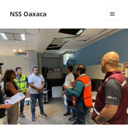
NSS Oaxaca
MENÚ
Y
WIDGETS