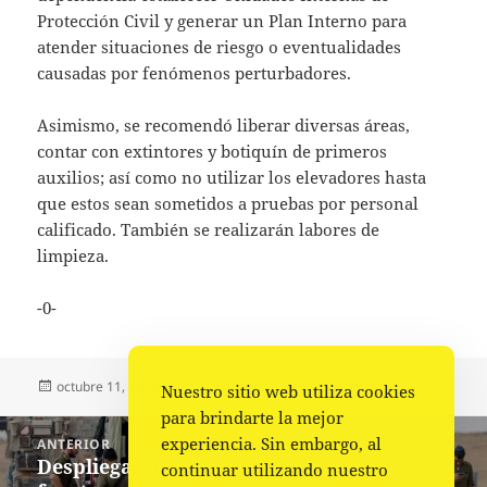
Protección Civil y generar un Plan Interno para
atender situaciones de riesgo o eventualidades
causadas por fenómenos perturbadores.
Asimismo, se recomendó liberar diversas áreas,
contar con extintores y botiquín de primeros
auxilios; así como no utilizar los elevadores hasta
que estos sean sometidos a pruebas por personal
calificado. También se realizarán labores de
limpieza.
-0-
Publicado
Autor
Categorías
octubre 11, 2023
La redacción
Estado
,
Portada
Nuestro sitio web utiliza cookies
el
para brindarte la mejor
Navegación
experiencia. Sin embargo, al
ANTERIOR
de
Despliega Israel 300 mil soldados en la
Entrada
continuar utilizando nuestro
entradas