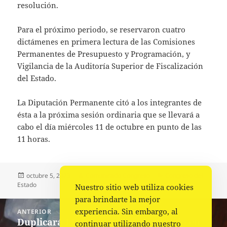
resolución.
Para el próximo periodo, se reservaron cuatro
dictámenes en primera lectura de las Comisiones
Permanentes de Presupuesto y Programación, y
Vigilancia de la Auditoría Superior de Fiscalización
del Estado.
La Diputación Permanente citó a los integrantes de
ésta a la próxima sesión ordinaria que se llevará a
cabo el día miércoles 11 de octubre en punto de las
11 horas.
Publicado
Autor
Categorías
octubre 5, 2023
Comunicado Congreso
Congreso del
el
Estado
Nuestro sitio web utiliza cookies
para brindarte la mejor
Navegación
experiencia. Sin embargo, al
ANTERIOR
de
Duplicará EU decomisos de fentanilo en
Entrada
continuar utilizando nuestro