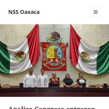
NSS Oaxaca
MENÚ
Y
WIDGETS