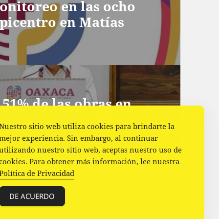
monitoreo en las ocho
epicentro en Matías
8.51% de las obras en
omón Jara
Nuestro sitio web utiliza cookies para brindarte la
mejor experiencia. Sin embargo, al continuar
utilizando nuestro sitio web, aceptas nuestro uso de
cookies. Para obtener más información, lee nuestra
Política de Privacidad
DE ACUERDO
ess