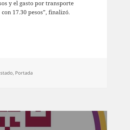
os y el gasto por transporte
 con 17.30 pesos”, finalizó.
ategorías
Estado
,
Portada