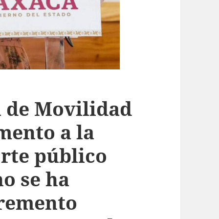
a de Movilidad
mento a la
orte público
no se ha
cremento