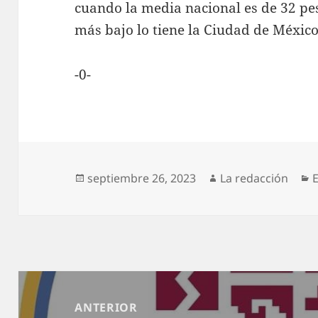
cuando la media nacional es de 32 pes
más bajo lo tiene la Ciudad de México
-0-
Publicado
Autor
C
septiembre 26, 2023
La redacción
el
Navegación
de
ANTERIOR