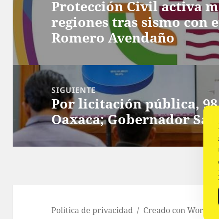
Protección Civil activa 
entradas
Entrada
regiones tras sismo con 
anterior:
Romero Avendaño
SIGUIENTE
Por licitación pública, 9
Siguiente
Oaxaca; Gobernador Sal
entrada:
Política de privacidad
Creado con WordPr