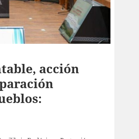
table, acción
eparación
pueblos: