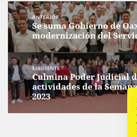
Navegación
de
ANTERIOR
Se suma Gobierno de Oa
entradas
Entrada
modernización del Servi
anterior:
SIGUIENTE
Culmina Poder Judicial d
Siguiente
actividades de la Semana
entrada:
2023