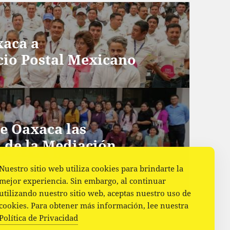
xaca a
cio Postal Mexicano
e Oaxaca las
 de la Mediación
Nuestro sitio web utiliza cookies para brindarte la
mejor experiencia. Sin embargo, al continuar
utilizando nuestro sitio web, aceptas nuestro uso de
cookies. Para obtener más información, lee nuestra
Política de Privacidad