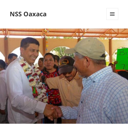
NSS Oaxaca
MENÚ
Y
WIDGETS