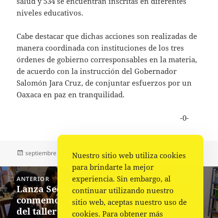
salud y 534 se encuentran inscritas en diferentes
niveles educativos.
Cabe destacar que dichas acciones son realizadas de
manera coordinada con instituciones de los tres
órdenes de gobierno corresponsables en la materia,
de acuerdo con la instrucción del Gobernador
Salomón Jara Cruz, de conjuntar esfuerzos por un
Oaxaca en paz en tranquilidad.
-0-
Publicado
Autor
Categorías
septiembre 21, 2023
La redacción
Policiaca
,
Portada
Nuestro sitio web utiliza cookies
el
para brindarte la mejor
Navegación
experiencia. Sin embargo, al
ANTERIOR
de
Lanza Seculta serie de videos
Entrada
continuar utilizando nuestro
entradas
conmemorativos previo al 50 aniversario
anterior:
sitio web, aceptas nuestro uso de
del taller Rufino Tamayo
cookies. Para obtener más