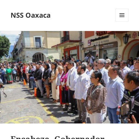
NSS Oaxaca
MENÚ
Y
WIDGETS