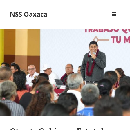
NSS Oaxaca
MENÚ
Y
WIDGETS