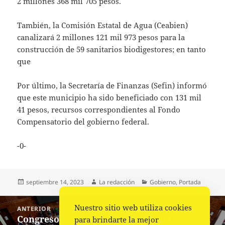
2 millones 368 mil 705 pesos.
También, la Comisión Estatal de Agua (Ceabien)
canalizará 2 millones 121 mil 973 pesos para la
construcción de 59 sanitarios biodigestores; en tanto
que
Por último, la Secretaría de Finanzas (Sefin) informó
que este municipio ha sido beneficiado con 131 mil
41 pesos, recursos correspondientes al Fondo
Compensatorio del gobierno federal.
-0-
Publicado
Autor
Categorías
septiembre 14, 2023
La redacción
Gobierno
,
Portada
el
Navegación
Nuestro sitio web utiliza cookies
ANTERIOR
de
Congreso crea la Ley Orgánica del
Entrada
para brindarte la mejor