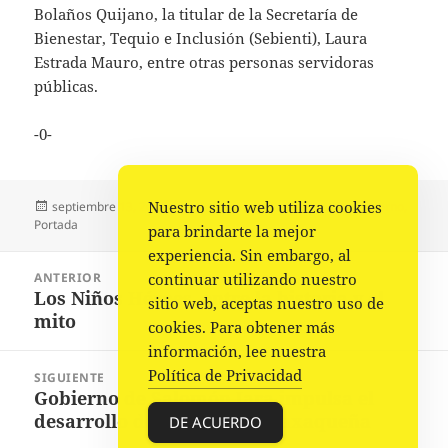
Bolaños Quijano, la titular de la Secretaría de
Bienestar, Tequio e Inclusión (Sebienti), Laura
Estrada Mauro, entre otras personas servidoras
públicas.
-0-
Publicado
Autor
Categorías
Nuestro sitio web utiliza cookies
septiembre 13, 2023
Comunicado Gobierno
Gobierno
,
el
Portada
para brindarte la mejor
experiencia. Sin embargo, al
Navegación
continuar utilizando nuestro
ANTERIOR
de
Los Niños Héroes, entre la historia y el
Entrada
sitio web, aceptas nuestro uso de
entradas
mito
anterior:
cookies. Para obtener más
información, lee nuestra
Política de Privacidad
SIGUIENTE
Gobierno de Salomón Jara impulsa el
Siguiente
desarrollo de la juventud oaxaqueña
entrada:
DE ACUERDO