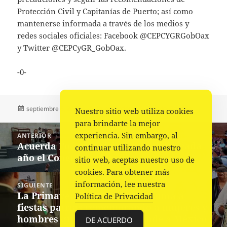
Protección Civil y Capitanías de Puerto; así como
mantenerse informada a través de los medios y
redes sociales oficiales: Facebook @CEPCYGRGobOax
y Twitter @CEPCyGR_GobOax.
-0-
Publicado
Autor
Categorías
septiembre 6, 2023
La redacción
Estado
,
Portada
Nuestro sitio web utiliza cookies
el
para brindarte la mejor
Navegación
experiencia. Sin embargo, al
ANTERIOR
de
Acuerda Poder Legislativo realizar cada
Entrada
continuar utilizando nuestro
entradas
año el Congreso Juvenil
anterior:
sitio web, aceptas nuestro uso de
cookies. Para obtener más
información, lee nuestra
SIGUIENTE
La Primavera Oaxaqueña se suma a
Siguiente
Política de Privacidad
fiestas patrias rememorando a mujeres y
entrada:
hombres que han hecho grande a México
DE ACUERDO