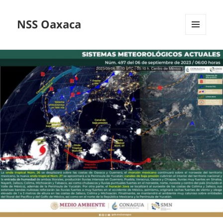
NSS Oaxaca
MENÚ
Y
WIDGETS