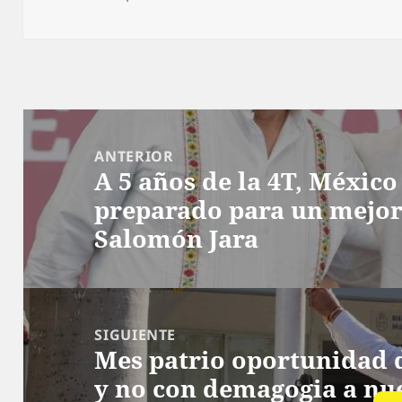
el
Navegación
de
ANTERIOR
A 5 años de la 4T, Méxic
entradas
Entrada
preparado para un mejor
anterior:
Salomón Jara
SIGUIENTE
Mes patrio oportunidad 
Siguiente
y no con demagogia a nue
entrada: