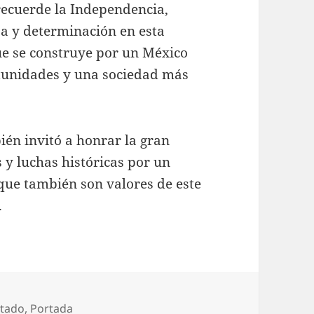
recuerde la Independencia,
a y determinación en esta
ue se construye por un México
tunidades y una sociedad más
ién invitó a honrar la gran
 y luchas históricas por un
 que también son valores de este
.
tegorías
stado
,
Portada