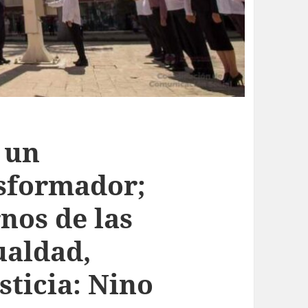
 un
sformador;
nos de las
ualdad,
sticia: Nino