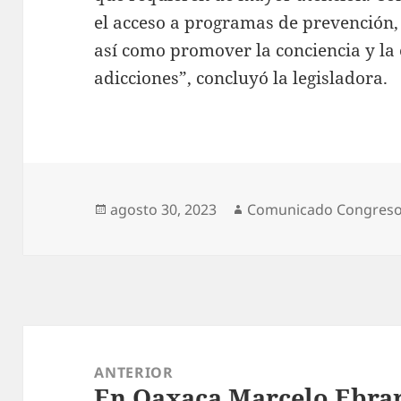
el acceso a programas de prevención, 
así como promover la conciencia y la 
adicciones”, concluyó la legisladora.
Publicado
Autor
agosto 30, 2023
Comunicado Congres
el
Navegación
de
ANTERIOR
En Oaxaca Marcelo Ebrard
entradas
Entrada