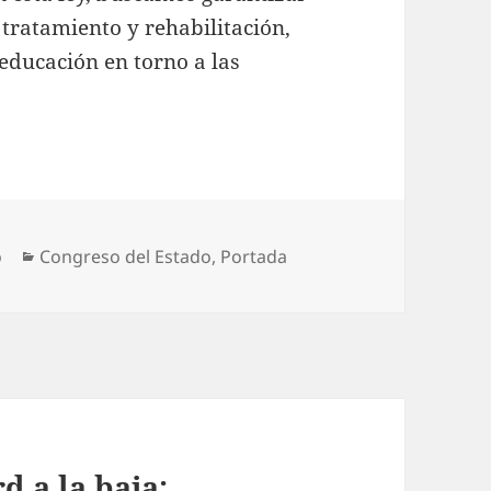
tratamiento y rehabilitación,
educación en torno a las
Categorías
o
Congreso del Estado
,
Portada
 a la baja;