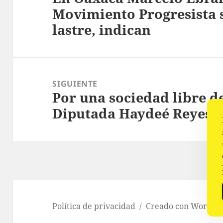
Movimiento Progresista 
anterior:
lastre, indican
SIGUIENTE
Por una sociedad libre d
Siguiente
Diputada Haydeé Reyes 
entrada:
Política de privacidad
Creado con WordPr