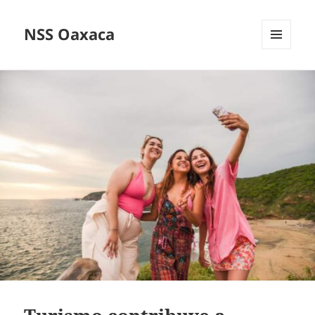
NSS Oaxaca
MENÚ
Y
WIDGETS