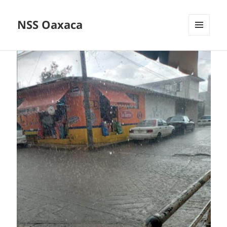
NSS Oaxaca
MENÚ
Y
WIDGETS