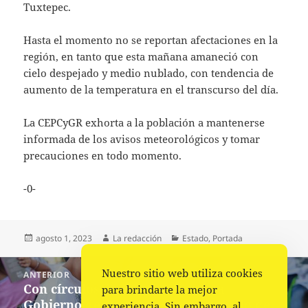
Tuxtepec.
Hasta el momento no se reportan afectaciones en la
región, en tanto que esta mañana amaneció con
cielo despejado y medio nublado, con tendencia de
aumento de la temperatura en el transcurso del día.
La CEPCyGR exhorta a la población a mantenerse
informada de los avisos meteorológicos y tomar
precauciones en todo momento.
-0-
Publicado
Autor
Categorías
agosto 1, 2023
La redacción
Estado
,
Portada
el
Navegación
Nuestro sitio web utiliza cookies
ANTERIOR
de
Con círculos de lectura, fomenta
Entrada
para brindarte la mejor
entradas
Gobierno de Oaxaca sano desarrollo de
anterior:
experiencia. Sin embargo, al