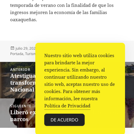
temporada de verano con la finalidad de que los
ingresos mejoren la economía de las familias
oaxaqueñas.
Publicado
Autor
Categorías
julio 29, 2023
Comunicado
Destacadas
,
Estado
,
el
Portada
,
Turismo
Nuestro sitio web utiliza cookies
para brindarte la mejor
Navegación
experiencia. Sin embargo, al
ANTERIOR
de
Atestigua Salomón Jara obras que
Entrada
continuar utilizando nuestro
entradas
transforman la realidad de Pinotepa
anterior:
sitio web, aceptas nuestro uso de
Nacional
cookies. Para obtener más
información, lee nuestra
Política de Privacidad
SIGUIENTE
Liberó ex mando de la UIF millonada de
Siguiente
narcos
entrada:
DE ACUERDO