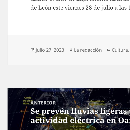
de León este viernes 28 de julio a las 
Publicado
Autor
Categor
julio 27, 2023
La redacción
Cultura
el
Navegación
de
ANTERIOR
Se prevén lluvias ligeras
entradas
Entrada
actividad eléctrica en O
anterior: