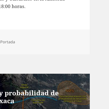
18:00 horas.
ías
,
Portada
 y probabilidad de
axaca