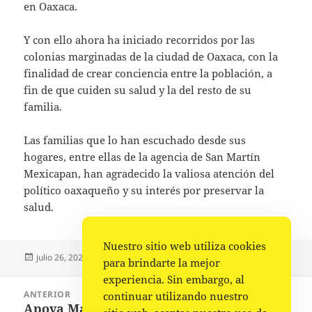
en Oaxaca.
Y con ello ahora ha iniciado recorridos por las
colonias marginadas de la ciudad de Oaxaca, con la
finalidad de crear conciencia entre la población, a
fin de que cuiden su salud y la del resto de su
familia.
Las familias que lo han escuchado desde sus
hogares, entre ellas de la agencia de San Martín
Mexicapan, han agradecido la valiosa atención del
político oaxaqueño y su interés por preservar la
salud.
Nuestro sitio web utiliza cookies
Publicado
Autor
Categorías
julio 26, 2023
La redacción
Estado
para brindarte la mejor
el
experiencia. Sin embargo, al
Navegación
ANTERIOR
continuar utilizando nuestro
de
Apoya Martín Vásquez causas de la
Entrada