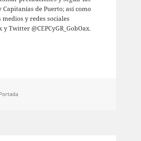
y Capitanías de Puerto; así como
 medios y redes sociales
x y Twitter @CEPCyGR_GobOax.
ías
Portada