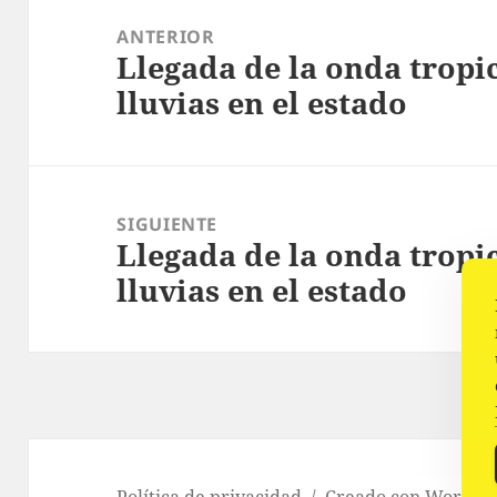
de
ANTERIOR
Llegada de la onda tropi
entradas
Entrada
lluvias en el estado
anterior:
SIGUIENTE
Llegada de la onda tropi
Siguiente
lluvias en el estado
entrada:
Política de privacidad
Creado con WordPr