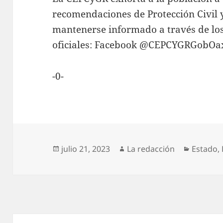
recomendaciones de Protección Civil 
mantenerse informado a través de los
oficiales: Facebook @CEPCYGRGobOa
-0-
Publicado
Autor
Categor
julio 21, 2023
La redacción
Estado
,
el
Navegación