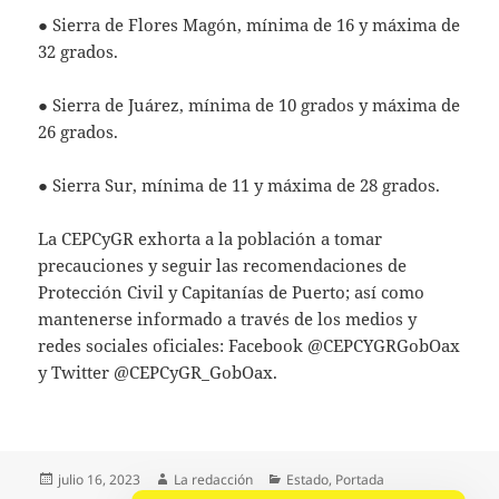
● Sierra de Flores Magón, mínima de 16 y máxima de
32 grados.
● Sierra de Juárez, mínima de 10 grados y máxima de
26 grados.
● Sierra Sur, mínima de 11 y máxima de 28 grados.
La CEPCyGR exhorta a la población a tomar
precauciones y seguir las recomendaciones de
Protección Civil y Capitanías de Puerto; así como
mantenerse informado a través de los medios y
redes sociales oficiales: Facebook @CEPCYGRGobOax
y Twitter @CEPCyGR_GobOax.
Publicado
Autor
Categorías
julio 16, 2023
La redacción
Estado
,
Portada
el