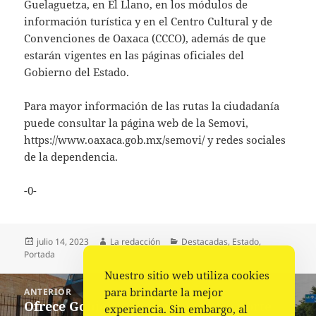
Guelaguetza, en El Llano, en los módulos de
información turística y en el Centro Cultural y de
Convenciones de Oaxaca (CCCO), además de que
estarán vigentes en las páginas oficiales del
Gobierno del Estado.
Para mayor información de las rutas la ciudadanía
puede consultar la página web de la Semovi,
https://www.oaxaca.gob.mx/semovi/ y redes sociales
de la dependencia.
-0-
Publicado
Autor
Categorías
julio 14, 2023
La redacción
Destacadas
,
Estado
,
el
Portada
Nuestro sitio web utiliza cookies
Navegación
para brindarte la mejor
ANTERIOR
de
Ofrece Gobierno de Oaxaca transporte
Entrada
experiencia. Sin embargo, al
entradas