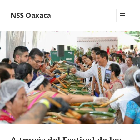
NSS Oaxaca
MENÚ
Y
WIDGETS