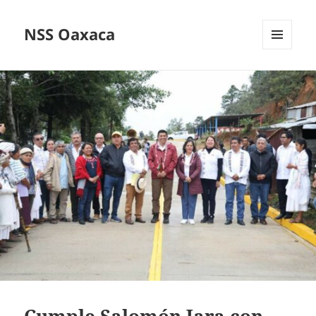
NSS Oaxaca
MENÚ
Y
WIDGETS