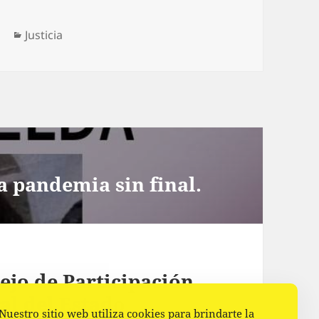
Categorías
l
Justicia
a pandemia sin final.
ejo de Participación
al del Estado
Nuestro sitio web utiliza cookies para brindarte la