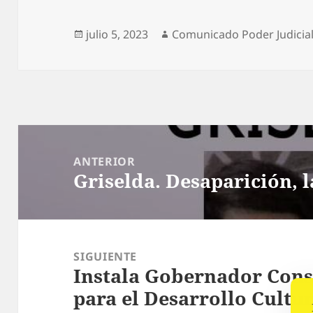
Publicado
Autor
julio 5, 2023
Comunicado Poder Judicia
el
Navegación
de
ANTERIOR
Griselda. Desaparición, l
entradas
Entrada
anterior:
SIGUIENTE
Instala Gobernador Cons
Siguiente
para el Desarrollo Cultur
entrada: